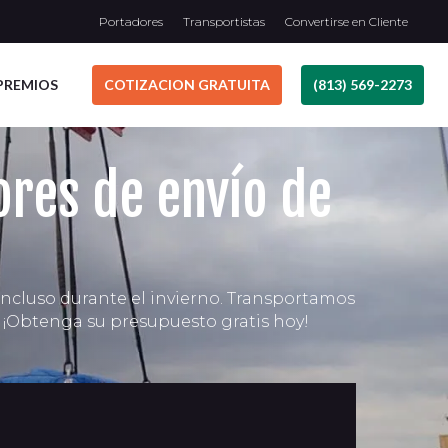
Portadores
Transportistas
Convertirse en Cliente
PREMIOS
COTIZACION GRATUITA
(813) 569-2273
ores de envío de
incluso durante el invierno. Transportamos
. ¡Obtenga su presupuesto gratis hoy!