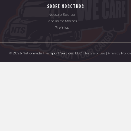
SOBRE NOSOTROS
Nuestro Equipo
Familia de Marcas
Premios
©
2026 Nationwide Transport Services, LLC
| Terms of use | Privacy Policy