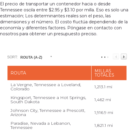
El precio de transportar un contenedor hacia o desde
Tennessee oscila entre $2.95 y $3.10 por milla. Eso es solo una
estimación; Los determinantes reales son el peso, las
dimensiones y el número. El costo fluctúa dependiendo de la
economía y diferentes factores. Póngase en contacto con
nosotros para obtener un presupuesto preciso.
SORT:
ROUTA (A-Z)
MILLAS
ROUTA
TOTALES
La Vergne, Tennessee a Loveland,
1,213.1 mi
Colorado
Kingsport, Tennessee a Hot Springs,
1,462 mi
South Dakota
Johnson City, Tennessee a Prescott,
1,916.9 mi
Arizona
Paradise, Nevada a Lebanon,
1,821.1 mi
Tennessee