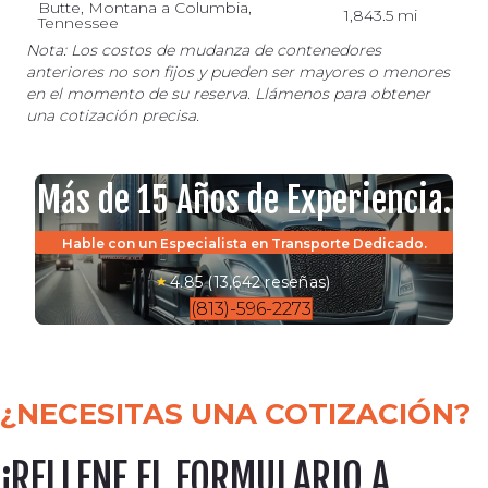
Butte, Montana a Columbia,
1,843.5 mi
Tennessee
Nota: Los costos de mudanza de contenedores
anteriores no son fijos y pueden ser mayores o menores
en el momento de su reserva. Llámenos para obtener
una cotización precisa.
Más de 15 Años de Experiencia.
Hable con un Especialista en Transporte Dedicado.
4.85 (13,642 reseñas)
(813)-596-2273
¿NECESITAS UNA COTIZACIÓN?
¡RELLENE EL FORMULARIO A