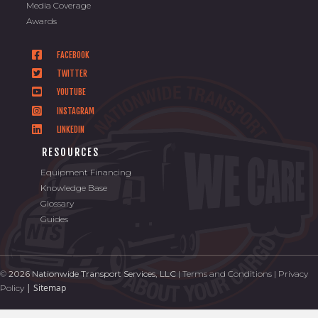
Media Coverage
Awards
FACEBOOK
TWITTER
YOUTUBE
INSTAGRAM
LINKEDIN
RESOURCES
Equipment Financing
Knowledge Base
Glossary
Guides
©
2026 Nationwide Transport Services, LLC
|
Terms and Conditions
|
Privacy
|
Sitemap
Policy