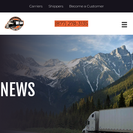
Carriers
Shippers
Become a Customer
(877) 278-3135
NEWS